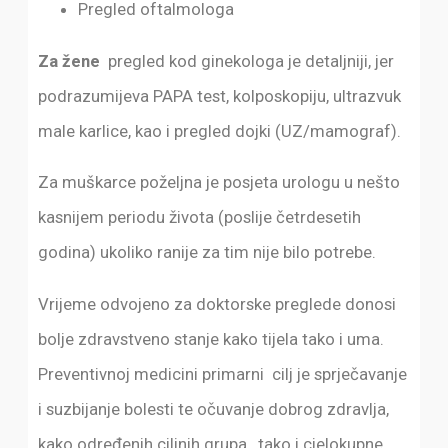
Pregled oftalmologa
Za žene
pregled kod ginekologa je detaljniji, jer
podrazumijeva PAPA test, kolposkopiju, ultrazvuk
male karlice, kao i pregled dojki (UZ/mamograf).
Za muškarce poželjna je posjeta urologu u nešto
kasnijem periodu života (poslije četrdesetih
godina) ukoliko ranije za tim nije bilo potrebe.
Vrijeme odvojeno za doktorske preglede donosi
bolje zdravstveno stanje kako tijela tako i uma.
Preventivnoj medicini primarni cilj je sprječavanje
i suzbijanje bolesti te očuvanje dobrog zdravlja,
kako određenih ciljnih grupa, tako i cjelokupne