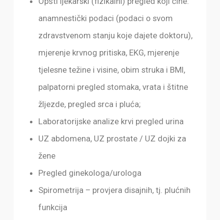
Opšti ljekarski (fizikalni) pregled koji čine:
anamnestički podaci (podaci o svom
zdravstvenom stanju koje dajete doktoru),
mjerenje krvnog pritiska, EKG, mjerenje
tjelesne težine i visine, obim struka i BMI,
palpatorni pregled stomaka, vrata i štitne
žljezde, pregled srca i pluća;
Laboratorijske analize krvi pregled urina
UZ abdomena, UZ prostate / UZ dojki za
žene
Pregled ginekologa/urologa
Spirometrija – provjera disajnih, tj. plućnih
funkcija